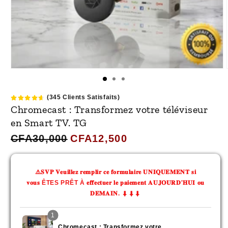
(345 Clients Satisfaits)
Chromecast : Transformez votre téléviseur
en Smart TV. TG
Prix
Prix
CFA30,000
CFA12,500
habituel
promotionnel
⚠️𝐒𝐕𝐏 𝐕𝐞𝐮𝐢𝐥𝐥𝐞𝐳 𝐫𝐞𝐦𝐩𝐥𝐢𝐫 𝐜𝐞 𝐟𝐨𝐫𝐦𝐮𝐥𝐚𝐢𝐫𝐞 𝐔𝐍𝐈𝐐𝐔𝐄𝐌𝐄𝐍𝐓 𝐬𝐢
𝐯𝐨𝐮𝐬 ÊTES PRÊT À 𝐞𝐟𝐟𝐞𝐜𝐭𝐮𝐞𝐫 𝐥𝐞 𝐩𝐚𝐢𝐞𝐦𝐞𝐧𝐭 𝐀𝐔𝐉𝐎𝐔𝐑𝐃'𝐇𝐔𝐈 𝐨𝐮
𝐃𝐄𝐌𝐀𝐈𝐍. ⬇⬇⬇
1
Chromecast : Transformez votre